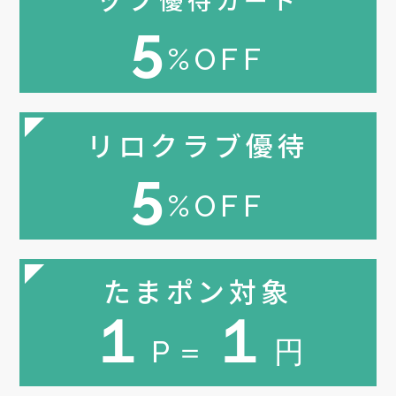
5
%OFF
リロクラブ優待
5
%OFF
たまポン対象
１
１
P＝
円